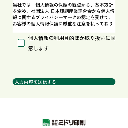
当社では、個人情報の保護の観点から、基本方針
を定め、社団法人 日本印刷産業連合会から個人情
報に関するプライバシーマークの認定を受けて、
お客様の個人情報保護に厳重な注意を払っており
ます。つきましては、当社の取り組みをご理解い
ただき、下記事項を確認の上、同意していただき
個人情報の利用目的ほか取り扱いに同
ますようお願い申し上げます。
意します
株式会社ミドリ印刷
代表取締役 坂本 満康
a. 管理責任者の氏名又は職名、所属並びに連絡
先
吉岡 正彦 TEL：092-441-6747
b. 利用目的
お問い合わせ及び資料請求に係る範囲においての
み、個人情報を利用させていただきます。