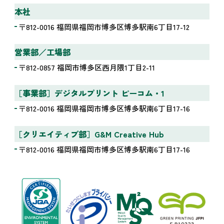
c. 個人情報の第三者への提供
本社
当社は、お客様の同意を得ないで、お客様の個人
〒812-0016 福岡県福岡市博多区博多駅南6丁目17-12
情報を当社以外の第三者に提供いたしません。
営業部／工場部
d. 個人情報の委託を行うことが予定される場合
〒812-0857 福岡市博多区西月隈1丁目2-11
当社において、商品の発送等を当社以外の業者等
［事業部］デジタルプリント ピーコム・1
に委託する場合がありますが、この場合は、信頼
〒812-0016 福岡県福岡市博多区博多駅南6丁目17-16
のおける業者等を選択すると同時に、お客様の個
人情報が不適切に扱われないように契約を取り交
［クリエイティブ部］G&M Creative Hub
わします。
〒812-0016 福岡県福岡市博多区博多駅南6丁目17-16
e. お客様からの利用目的の通知の求め、開示の
求め及び開示の結果、対象個人情報の内容が事
実でない場合の訂正、追加又は削除の求め、並
びに対象個人情報の利用の停止、消去又は第三
者への提供の停止などの求めに対し応じる旨及